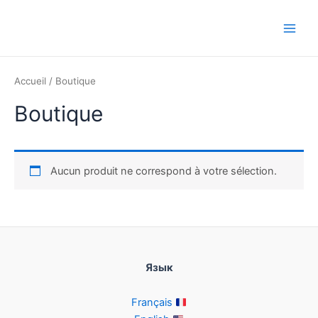
Aller
au
Main
contenu
Men
Accueil
/ Boutique
Boutique
Aucun produit ne correspond à votre sélection.
Язык
Français