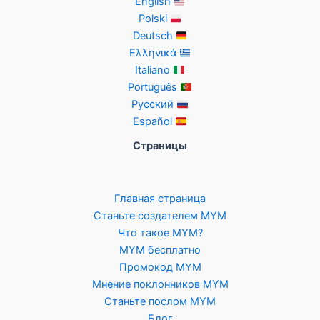
English
Polski
Deutsch
Ελληνικά
Italiano
Português
Русский
Español
Страницы
Главная страница
Станьте создателем MYM
Что такое MYM?
MYM бесплатно
Промокод MYM
Мнение поклонников MYM
Станьте послом MYM
Блог