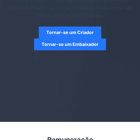
comece a gerar o seu primeiro rendimento de imediato.
Partilhe conteúdos com a sua comunidade ou torne-se um
Embaixador e recrute Criadores.
Tornar-se um Criador
Tornar-se um Embaixador
Remuneração