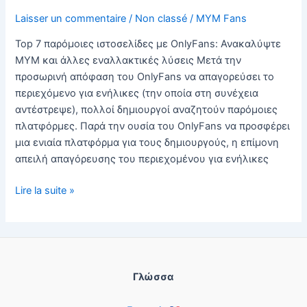
το
Laisser un commentaire
/
Non classé
/
MYM Fans
καλύτερο
βιογραφικό
Top 7 παρόμοιες ιστοσελίδες με OnlyFans: Ανακαλύψτε
σημείωμα
MYM και άλλες εναλλακτικές λύσεις Μετά την
?
προσωρινή απόφαση του OnlyFans να απαγορεύσει το
περιεχόμενο για ενήλικες (την οποία στη συνέχεια
αντέστρεψε), πολλοί δημιουργοί αναζητούν παρόμοιες
πλατφόρμες. Παρά την ουσία του OnlyFans να προσφέρει
μια ενιαία πλατφόρμα για τους δημιουργούς, η επίμονη
απειλή απαγόρευσης του περιεχομένου για ενήλικες
Ιστοσελίδα
Lire la suite »
όπως
MYM:
πλήρης
λίστα
των
Γλώσσα
εναλλακτικών
λύσεων