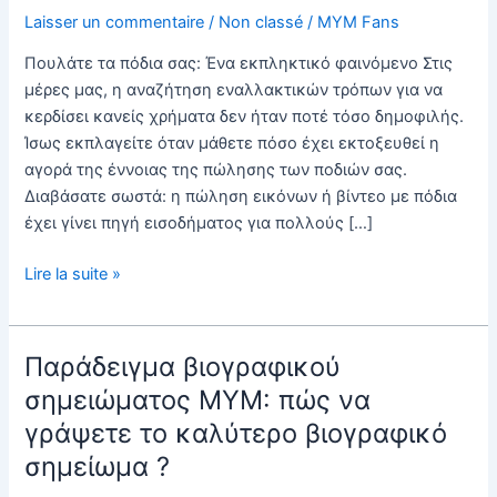
Laisser un commentaire
/
Non classé
/
MYM Fans
Πουλάτε τα πόδια σας: Ένα εκπληκτικό φαινόμενο Στις
μέρες μας, η αναζήτηση εναλλακτικών τρόπων για να
κερδίσει κανείς χρήματα δεν ήταν ποτέ τόσο δημοφιλής.
Ίσως εκπλαγείτε όταν μάθετε πόσο έχει εκτοξευθεί η
αγορά της έννοιας της πώλησης των ποδιών σας.
Διαβάσατε σωστά: η πώληση εικόνων ή βίντεο με πόδια
έχει γίνει πηγή εισοδήματος για πολλούς […]
Πώς
Lire la suite »
μπορώ
να
πουλήσω
Παράδειγμα βιογραφικού
φωτογραφίες
σημειώματος MYM: πώς να
των
γράψετε το καλύτερο βιογραφικό
ποδιών
μου?
σημείωμα ?