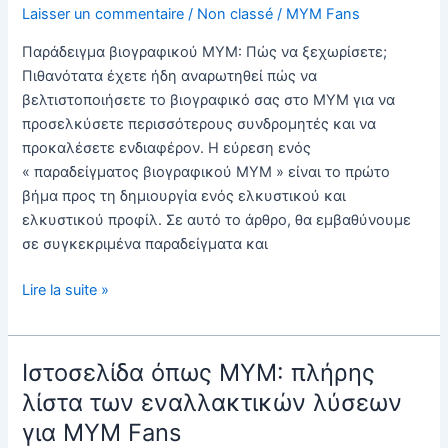
Laisser un commentaire
/
Non classé
/
MYM Fans
Παράδειγμα βιογραφικού MYM: Πώς να ξεχωρίσετε;
Πιθανότατα έχετε ήδη αναρωτηθεί πώς να
βελτιστοποιήσετε το βιογραφικό σας στο MYM για να
προσελκύσετε περισσότερους συνδρομητές και να
προκαλέσετε ενδιαφέρον. Η εύρεση ενός
« παραδείγματος βιογραφικού MYM » είναι το πρώτο
βήμα προς τη δημιουργία ενός ελκυστικού και
ελκυστικού προφίλ. Σε αυτό το άρθρο, θα εμβαθύνουμε
σε συγκεκριμένα παραδείγματα και
Παράδειγμα
Lire la suite »
βιογραφικού
σημειώματος
MYM:
Ιστοσελίδα όπως MYM: πλήρης
πώς
λίστα των εναλλακτικών λύσεων
να
για MYM Fans
γράψετε