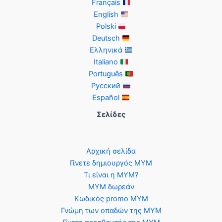
Français
για
English
MYM
Polski
Fans
Deutsch
Ελληνικά
Italiano
Português
Русский
Español
Σελίδες
Αρχική σελίδα
Γίνετε δημιουργός MYM
Τι είναι η MYM?
MYM δωρεάν
Κωδικός promo MYM
Γνώμη των οπαδών της MYM