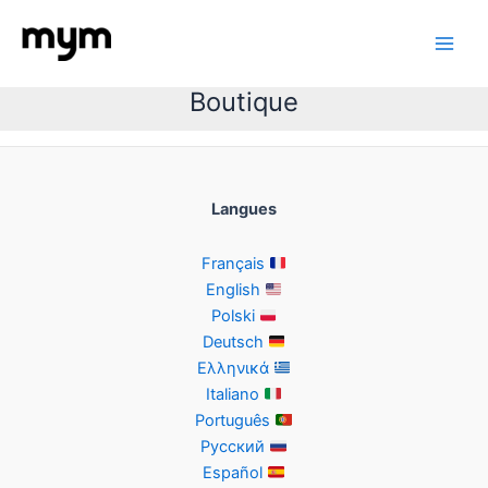
Aller
au
Main
contenu
Boutique
Men
Langues
Français
English
Polski
Deutsch
Ελληνικά
Italiano
Português
Русский
Español