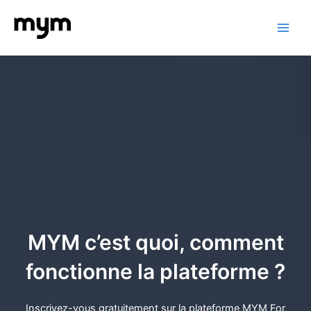
Aller
au
Main
contenu
Men
MYM c’est quoi, comment
fonctionne la plateforme ?
Inscrivez-vous gratuitement sur la plateforme MYM For